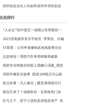
净卖出2271.16万元 当前通讯
深圳创业合伙人补贴和深圳市求职创业
补贴是多少钱？-全球视点
点击排行
“人从众”的中国五一假期让世界眼前一
亮 世界微动态
2023济南麦田音乐节收官 李荣浩、许巍
火热开唱
ST星星：公司申请撤销其他风险警示目
前处于深交所审核阶段
总是销冠！理想汽车单周销量再破新
高：狂卖8100台打遍所有新势力 天天新
我把你当情敌你却想上我糖心汤圆_我把
视野
你当情敌你却想上我|全球快看
滞留车辆安全驶离 国道109线日月山路
段恢复正常通行 快资讯
焦点快看：凡人微光｜暖意满满假日行
新冠又来了？成都疾控：近期发热门诊
阳性率逐步上升，但感染率较低 环球速
巨亏之下，苏宁小贷拍卖房抵贷资产 世
读
界报道