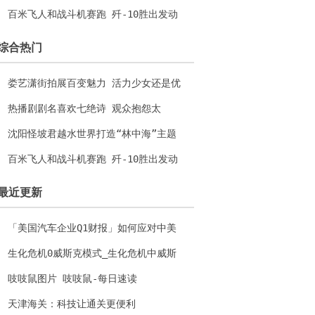
水上乐园
百米飞人和战斗机赛跑 歼-10胜出发动
机功不可没
综合热门
娄艺潇街拍展百变魅力 活力少女还是优
雅女人？
热播剧剧名喜欢七绝诗 观众抱怨太
长“难记”
沈阳怪坡君越水世界打造“林中海”主题
水上乐园
百米飞人和战斗机赛跑 歼-10胜出发动
机功不可没
最近更新
「美国汽车企业Q1财报」如何应对中美
电动市场的战略竞争？
生化危机0威斯克模式_生化危机中威斯
克在哪日去世
吱吱鼠图片 吱吱鼠-每日速读
天津海关：科技让通关更便利