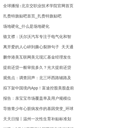
全球播报:北京交职业技术学院官网首页
铁路
扎赉特旗贴吧首页_扎赉特旗贴吧
场地硬化_什么是场地硬化
骆文襟：沃尔沃汽车专注于电气化和智
能化 也专注于延续近百年的品牌传统
离开爱的人心碎到撕心裂肺句子 天天通
讯
鹏华港美互联网美元现汇基金经理发生
变更|热消息
提前还贷一般审批多久？光大提前还贷
审批期多久？
观焦点：调查回声：北三环西路辅路及
周边“病井盖”，治好了！
拟下架中国境内App！富途控股美股盘前
一度跌逾15% 当前最新
报告：亲宝宝市场覆盖率及用户规模位
居行业第一，母婴种草率领先
导致青少年心脏病发作的基因突变_环球
速讯
天天日报丨温州一次性生育补贴标准划