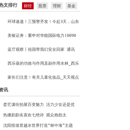
海”主题水上乐园
热文排行
财经
股票
理财
基金
环球速递！三预警齐发！今起3天，山东
大部地区大雨到暴雨
美银证券：重申对华能国际电力(0090
2.HK)“跑输大市”评级 目标价上调至3.
蓝厅观察丨祖国带我们安全回家 通讯
35港元
西乐葆的功效与作用及副作用水林_西乐
葆的功效与作用|快资讯
家长们注意！有关儿童化妆品_天天视点
资讯
娄艺潇街拍展百变魅力 活力少女还是优
雅女人？
热播剧剧名喜欢七绝诗 观众抱怨太
长“难记”
沈阳怪坡君越水世界打造“林中海”主题