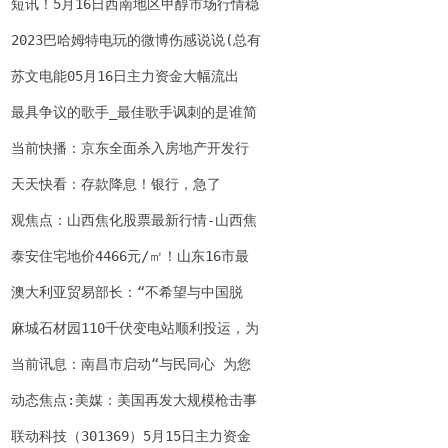
定 各地依财力调整
短讯！5月16日西南地区甲醇市场行情稳
定
2023巴哈姆特电玩的微博伤感说说(总有
一个人，是看不厌的风景；)(巴哈姆特2
苏文电能05月16日主力资金大幅流出
020acg动画) 每日播报
最具争议的歌手_最佳歌手讽刺的是谁简
介介绍
当前快播：京东全面杀入房地产开发行
业
天天快看：存款降息！银行，急了
观焦点：山西焦化股票最新行情-山西焦
化最新股价
泰安住宅地价4466元/㎡！山东16市最
新地价
澳大利亚贸易部长：“不希望与中国脱
钩” 关注
麻城石材园110千伏变电站顺利投运，为
麻城石材产业园区注入发展动力
当前讯息：南昌市启动“与民同心 为您
守护”宣传活动
动态焦点:美媒：美国再发大规模枪击事
件 政客大谈心理健康却不提控枪
联动科技（301369）5月15日主力资金