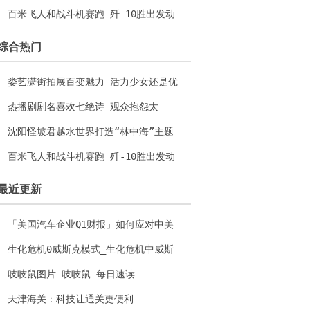
水上乐园
百米飞人和战斗机赛跑 歼-10胜出发动
机功不可没
综合热门
娄艺潇街拍展百变魅力 活力少女还是优
雅女人？
热播剧剧名喜欢七绝诗 观众抱怨太
长“难记”
沈阳怪坡君越水世界打造“林中海”主题
水上乐园
百米飞人和战斗机赛跑 歼-10胜出发动
机功不可没
最近更新
「美国汽车企业Q1财报」如何应对中美
电动市场的战略竞争？
生化危机0威斯克模式_生化危机中威斯
克在哪日去世
吱吱鼠图片 吱吱鼠-每日速读
天津海关：科技让通关更便利