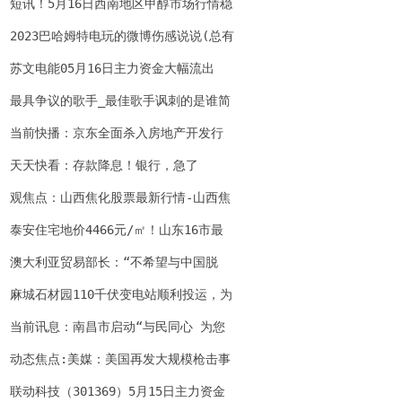
定 各地依财力调整
短讯！5月16日西南地区甲醇市场行情稳
定
2023巴哈姆特电玩的微博伤感说说(总有
一个人，是看不厌的风景；)(巴哈姆特2
苏文电能05月16日主力资金大幅流出
020acg动画) 每日播报
最具争议的歌手_最佳歌手讽刺的是谁简
介介绍
当前快播：京东全面杀入房地产开发行
业
天天快看：存款降息！银行，急了
观焦点：山西焦化股票最新行情-山西焦
化最新股价
泰安住宅地价4466元/㎡！山东16市最
新地价
澳大利亚贸易部长：“不希望与中国脱
钩” 关注
麻城石材园110千伏变电站顺利投运，为
麻城石材产业园区注入发展动力
当前讯息：南昌市启动“与民同心 为您
守护”宣传活动
动态焦点:美媒：美国再发大规模枪击事
件 政客大谈心理健康却不提控枪
联动科技（301369）5月15日主力资金