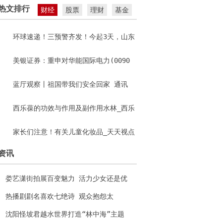
怨太长“难记”
热文排行
财经
股票
理财
基金
环球速递！三预警齐发！今起3天，山东
大部地区大雨到暴雨
美银证券：重申对华能国际电力(0090
2.HK)“跑输大市”评级 目标价上调至3.
蓝厅观察丨祖国带我们安全回家 通讯
35港元
西乐葆的功效与作用及副作用水林_西乐
葆的功效与作用|快资讯
家长们注意！有关儿童化妆品_天天视点
资讯
娄艺潇街拍展百变魅力 活力少女还是优
雅女人？
热播剧剧名喜欢七绝诗 观众抱怨太
长“难记”
沈阳怪坡君越水世界打造“林中海”主题