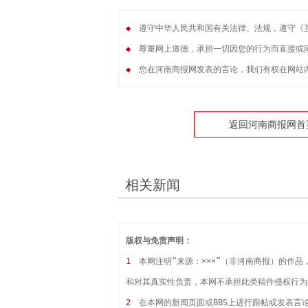
◆
遵守中华人民共和国有关法律、法规，遵守《
◆
尊重网上道德，承担一切因您的行为而直接或
◆
您在河南商报网发表的言论，我们有权在网站
返回河南商报网首
相关新闻
版权与免责声明：
1
本网注明“来源：×××”（非河南商报）的作
和对其真实性负责，本网不承担此类稿件侵权行为
2
在本网的新闻页面或BBS上进行跟帖或发表言