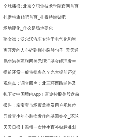
全球播报:北京交职业技术学院官网首页
铁路
扎赉特旗贴吧首页_扎赉特旗贴吧
场地硬化_什么是场地硬化
骆文襟：沃尔沃汽车专注于电气化和智
能化 也专注于延续近百年的品牌传统
离开爱的人心碎到撕心裂肺句子 天天通
讯
鹏华港美互联网美元现汇基金经理发生
变更|热消息
提前还贷一般审批多久？光大提前还贷
审批期多久？
观焦点：调查回声：北三环西路辅路及
周边“病井盖”，治好了！
拟下架中国境内App！富途控股美股盘前
一度跌逾15% 当前最新
报告：亲宝宝市场覆盖率及用户规模位
居行业第一，母婴种草率领先
导致青少年心脏病发作的基因突变_环球
速讯
天天日报丨温州一次性生育补贴标准划