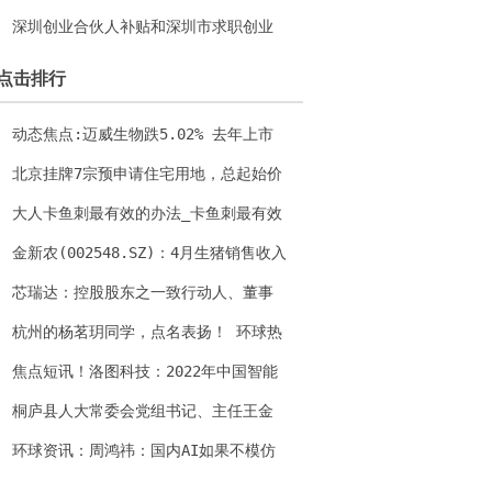
净卖出2271.16万元 当前通讯
深圳创业合伙人补贴和深圳市求职创业
补贴是多少钱？-全球视点
点击排行
动态焦点:迈威生物跌5.02% 去年上市
募资35亿海通证券保荐
北京挂牌7宗预申请住宅用地，总起始价
189.44亿元|环球短讯
大人卡鱼刺最有效的办法_卡鱼刺最有效
的办法
金新农(002548.SZ)：4月生猪销售收入
合计1.02亿元_天天最新
芯瑞达：控股股东之一致行动人、董事
及高管拟减持股份
杭州的杨茗玥同学，点名表扬！ 环球热
点
焦点短讯！洛图科技：2022年中国智能
音箱全渠道销量为2631万台 同比下降2
桐庐县人大常委会党组书记、主任王金
8%
才接受杭州市纪委监委纪律审查和监察
环球资讯：周鸿祎：国内AI如果不模仿
调查
两年 上来就超越 那叫吹牛